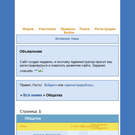
Форум
Участники
Правила
Поиск
Регистрация
Войти
Активные темы
Объявление
Сайт создан недавно, и поэтому Администратор просит вас
регестрироваться и помогать развитию сайта. Заранее
спасибо. ^^
Привет, Гость!
Войдите
или
зарегистрируйтесь
.
»
Всё аниме
»
Общалка
Страница:
1
Общалка
Последнее
Тема
Ответов
Просмотров
сообщение
ремонт двигателя