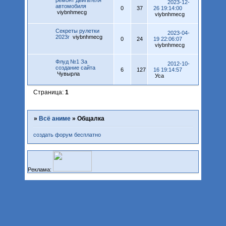
2023-12-
автомобиля
0
37
26 19:14:00
viybnhmecg
viybnhmecg
Секреты рулетки
2023-04-
2023г
viybnhmecg
0
24
19 22:06:07
viybnhmecg
Флуд №1 За
2012-10-
создание сайта
6
127
16 19:14:57
Чувырла
Уса
Страница:
1
»
Всё аниме
»
Общалка
создать форум бесплатно
Реклама: